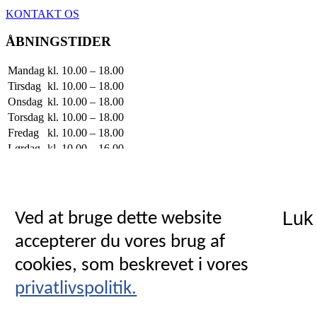
KONTAKT OS
ÅBNINGSTIDER
Mandag
kl. 10.00 – 18.00
Tirsdag
kl. 10.00 – 18.00
Onsdag
kl. 10.00 – 18.00
Torsdag
kl. 10.00 – 18.00
Fredag
kl. 10.00 – 18.00
Lørdag
kl. 10.00 – 16.00
Søndag
Lukket
FØLG OS
Luk
Ved at bruge dette website
accepterer du vores brug af
KONTAKT OS
cookies, som beskrevet i vores
98 12 10 79
privatlivspolitik.
Vesterbro 89, 9000 Aalborg